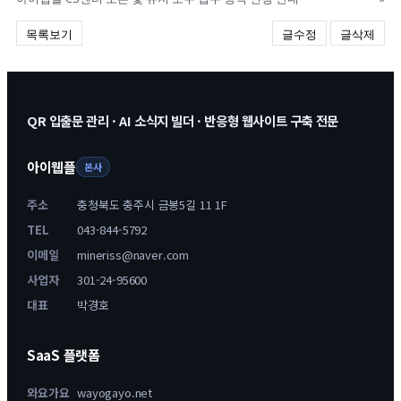
목록보기
글수정
글삭제
QR 입출문 관리 · AI 소식지 빌더 · 반응형 웹사이트 구축 전문
아이웹플
본사
주소
충청북도 충주시 금봉5길 11 1F
TEL
043-844-5792
이메일
mineriss@naver.com
사업자
301-24-95600
대표
박경호
SaaS 플랫폼
와요가요
wayogayo.net