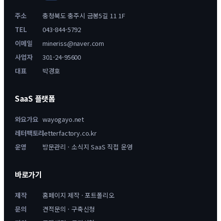
주소
충청북도 충주시 금봉5길 11 1F
TEL
043-844-5792
이메일
mineriss@naver.com
사업자
301-24-95600
대표
박경호
SaaS 플랫폼
와요가요
wayogayo.net
레터팩토리
letterfactory.co.kr
운영
방문관리 · 소식지 SaaS 직접 운영
바로가기
제작
홈페이지 제작
·
포트폴리오
문의
견적문의
·
구축신청